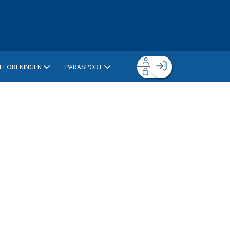
EFORENINGEN
PARASPORT
Facebook login
Husk mig
Glemt password
Opret profil
Log ind