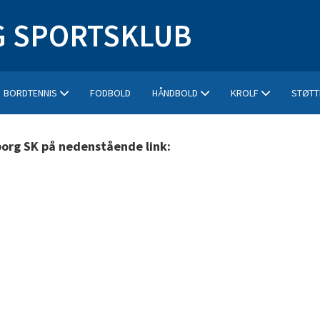
 SPORTSKLUB
BORDTENNIS
FODBOLD
HÅNDBOLD
KROLF
STØTT
borg SK på nedenstående link: