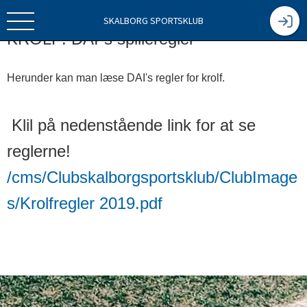
SKALBORG SPORTSKLUB
KROLF: DAI´s spilleregler
Herunder kan man læse DAI's regler for krolf.
Klil på nedenstående link for at se
reglerne!
/cms/Clubskalborgsportsklub/ClubImage
s/Krolfregler 2019.pdf