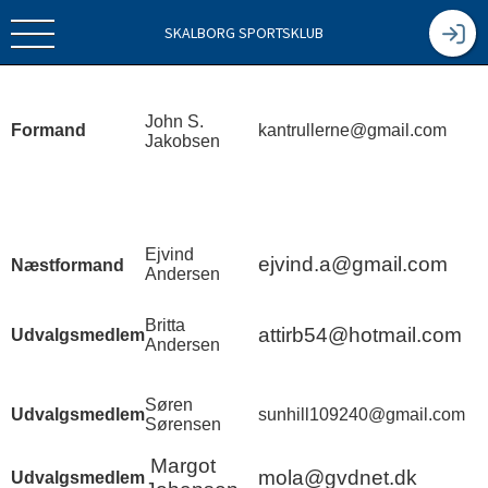
Afdelingsudvalg - Krolf
SKALBORG SPORTSKLUB
John S.
Formand
kantrullerne@gmail.com
Jakobsen
Ejvind
ejvind.a@gmail.com
Næstformand
Andersen
Britta
attirb54@hotmail.com
Udvalgsmedlem
Andersen
Søren
Udvalgsmedlem
sunhill109240@gmail.com
Sørensen
Margot
mola@gvdnet.dk
Udvalgsmedlem