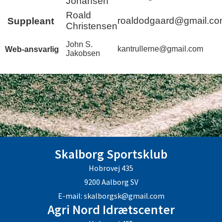
Johansen
Roald
roaldodgaard@gmail.c
Suppleant
Christensen
John S.
kantrullerne@gmail.com
Web-ansvarlig
Jakobsen
Skalborg Sportsklub
Hobrovej 435
9200 Aalborg SV
E-mail: skalborgsk@gmail.com
Agri Nord Idrætscenter