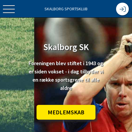
SKALBORG SPORTSKLUB
Skalborg SK
Foreningen blev stiftet i 1943 og
er siden vokset - i dag tilbyder vi
en række sportsgrene til alle
aldre
MEDLEMSKAB