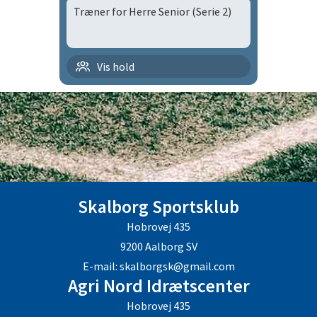
Træner for Herre Senior (Serie 2)
Håndbold | H-HS
Vis hold
Håndbold | hHSs
Trille trolle
Skalborg Sportsklub
Hobrovej 435
9200 Aalborg SV
E-mail: skalborgsk@gmail.com
Agri Nord Idrætscenter
Hobrovej 435