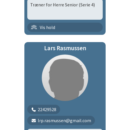
Træner for Herre Senior (Serie 4)
Håndbold | H-HS
Vis hold
Håndbold | hHSs
Lars Rasmussen
22429528
lrp.rasmussen@gmail.com