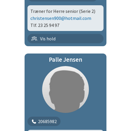
Træner for Herre senior (Serie 2)
christensen900@hotmail.com
Tlf. 23 25 94 97
Håndbold | H-HS
Vis hold
Håndbold | hHSs
Palle Jensen
20685982