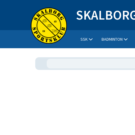
SKALBORG
SSK
BADMINTON