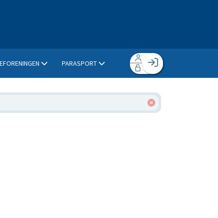
EFORENINGEN
PARASPORT
Facebook login
Husk mig
Glemt password
Opret profil
Log ind